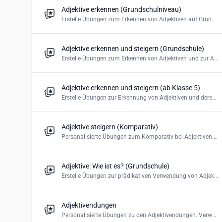
Adjektive erkennen (Grundschulniveau)
Erstelle Übungen zum Erkennen von Adjektiven auf Grundschulniveau.
Adjektive erkennen und steigern (Grundschule)
Erstelle Übungen zum Erkennen von Adjektiven und zur Adjektivsteigerung (Komparativ und Superlativ) auf Grundschulniveau.
Adjektive erkennen und steigern (ab Klasse 5)
Erstelle Übungen zur Erkennung von Adjektiven und deren Steigerung.
Adjektive steigern (Komparativ)
Personalisierte Übungen zum Komparativ bei Adjektiven. Verwende die richtige Form. Erstelle ein Multiple-Choice-Quiz oder Lückentext.
Adjektive: Wie ist es? (Grundschule)
Erstelle Übungen zur prädikativen Verwendung von Adjektiven auf Grundschulniveau: Wie ist jemand/etwas?
Adjektivendungen
Personalisierte Übungen zu den Adjektivendungen. Verwende die richtige Endung. Erstelle ein Multiple-Choice-Quiz, Lückentext oder Drag and Drop.