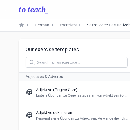
German
Exercises
Satzglieder: Das Dativob
Home
Our exercise templates
Adjectives & Adverbs
Adjektive (Gegensätze)
Erstelle Übungen zu Gegensatzpaaren von Adjektiven (Grundschule)
Adjektive deklinieren
Personalisierte Übungen zu Adjektiven. Verwende die richtige Form. Erstelle ein Multiple-Choice-Quiz oder Drag and Drop.