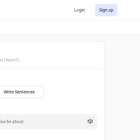
Login
Sign up
kt (Wem?).
Write Sentences
🎲