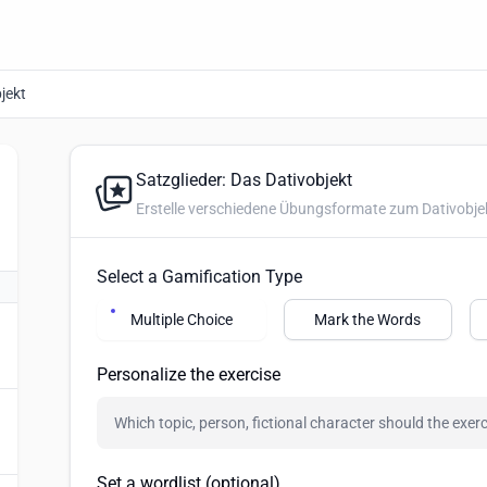
jekt
Satzglieder: Das Dativobjekt
Erstelle verschiedene Übungsformate zum Dativobje
Select a Gamification Type
Multiple Choice
Mark the Words
Personalize the exercise
Set a wordlist (optional)